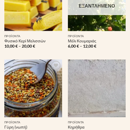
ΕΞΑΝΤΛΗΜΈΝΟ
ΠΡΟΪΌΝΤΑ
ΠΡΟΪΌΝΤΑ
Φυσικό Κερί Μελισσών
Μέλι Κουμαριάς
Price
Price
10,00
€
–
20,00
€
6,00
€
–
12,00
€
range:
range:
10,00 €
6,00 €
through
through
20,00 €
12,00 €
Πρόσθήκη
Πρόσθήκη
στην λίστα
στην λίστα
επιθυμιών
επιθυμιών
ΠΡΟΪΌΝΤΑ
ΠΡΟΪΌΝΤΑ
Γύρη (νωπή)
Κηρήθρα