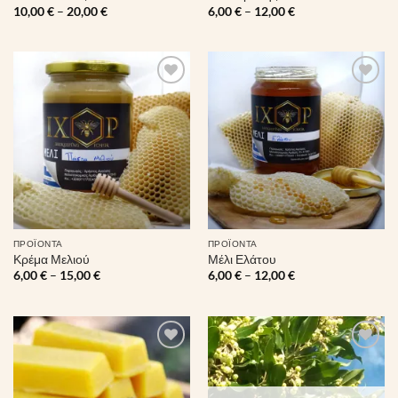
Price
Price
10,00
€
–
20,00
€
6,00
€
–
12,00
€
range:
range:
10,00 €
6,00 €
through
through
20,00 €
12,00 €
Πρόσθήκη
Πρόσθήκη
στην λίστα
στην λίστα
επιθυμιών
επιθυμιών
ΠΡΟΪΌΝΤΑ
ΠΡΟΪΌΝΤΑ
Κρέμα Μελιού
Μέλι Ελάτου
Price
Price
6,00
€
–
15,00
€
6,00
€
–
12,00
€
range:
range:
6,00 €
6,00 €
through
through
15,00 €
12,00 €
Πρόσθήκη
Πρόσθήκη
στην λίστα
στην λίστα
επιθυμιών
επιθυμιών