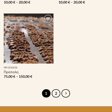
Price
Price
10,00
€
–
20,00
€
10,00
€
–
20,00
€
range:
range:
10,00 €
10,00 €
through
through
20,00 €
20,00 €
Πρόσθήκη
στην λίστα
επιθυμιών
ΠΡΟΪΌΝΤΑ
Πρόπολη
Price
75,00
€
–
150,00
€
range:
75,00 €
through
150,00 €
1
2