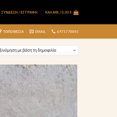
ΣΎΝΔΕΣΗ / ΕΓΓΡΑΦΉ
ΚΑΛΆΘΙ /
0,00
€
ΤΟΠΟΘΕΣΙΑ
EMAIL
6971770045
rity
Πρόσθήκη
στην λίστα
επιθυμιών