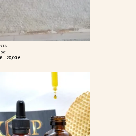
ΝΤΑ
θρα
Price
€
–
20,00
€
range:
10,00 €
through
20,00 €
Πρόσθήκη
στην λίστα
επιθυμιών