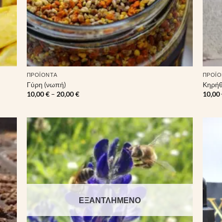
ΠΡΟΪΌΝΤΑ
ΠΡΟΪΌ
Γύρη (νωπή)
Κηρή
Price
10,00
€
–
20,00
€
10,00
range:
10,00 €
through
20,00 €
ήκη
Πρόσθήκη
ίστα
στην λίστα
ιών
επιθυμιών
ΕΞΑΝΤΛΗΜΈΝΟ