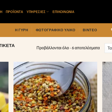
ΚΉ
ΠΡΟΪΌΝΤΑ
ΥΠΗΡΕΣΊΕΣ
ΕΠΙΚΟΙΝΩΝΊΑ
Η ΓΎΡΗ
ΦΩΤΟΓΡΑΦΙΚΌ ΥΛΙΚΌ
ΒΊΝΤΕΟ
ΤΙΚΈΤΑ
Sorted
Προβάλλονται όλα - 6 αποτελέσματα
by
popula
ήκη
Πρόσθήκη
ίστα
στην λίστα
ιών
επιθυμιών