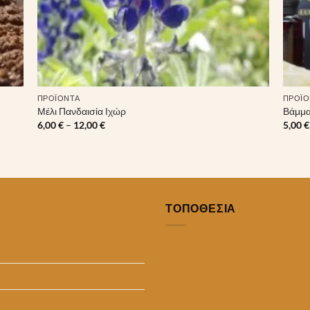
ΠΡΟΪΌΝΤΑ
ΠΡΟΪΌ
Μέλι Πανδαισία Ιχώρ
Βάμμ
Price
6,00
€
–
12,00
€
5,00
€
range:
6,00 €
through
12,00 €
ΤΟΠΟΘΕΣΙΑ