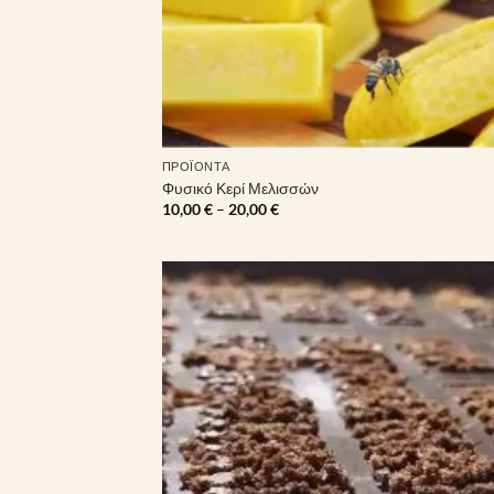
ΠΡΟΪΌΝΤΑ
Φυσικό Κερί Μελισσών
Price
10,00
€
–
20,00
€
range:
10,00 €
through
20,00 €
Πρόσθ
στην λ
επιθυμ