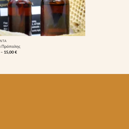
ΝΤΑ
α Πρόπολης
Price
–
15,00
€
range:
5,00 €
through
15,00 €