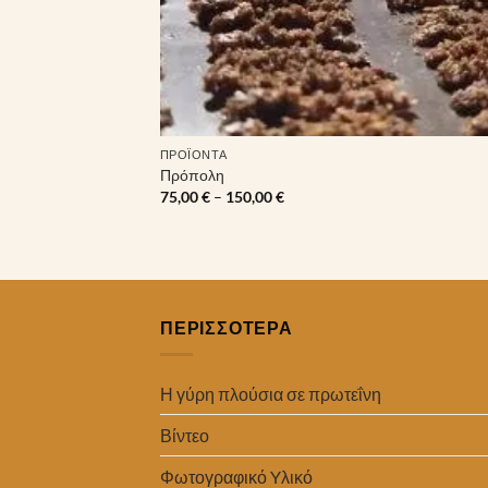
ΠΡΟΪΌΝΤΑ
Πρόπολη
Price
75,00
€
–
150,00
€
range:
75,00 €
through
150,00 €
ΠΕΡΙΣΣΟΤΕΡΑ
Η γύρη πλούσια σε πρωτεΐνη
Βίντεο
Φωτογραφικό Yλικό