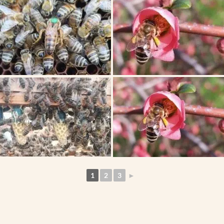
1
2
3
►