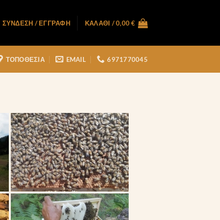
ΣΎΝΔΕΣΗ / ΕΓΓΡΑΦΉ
ΚΑΛΆΘΙ /
0,00
€
ΤΟΠΟΘΕΣΙΑ
EMAIL
6971770045