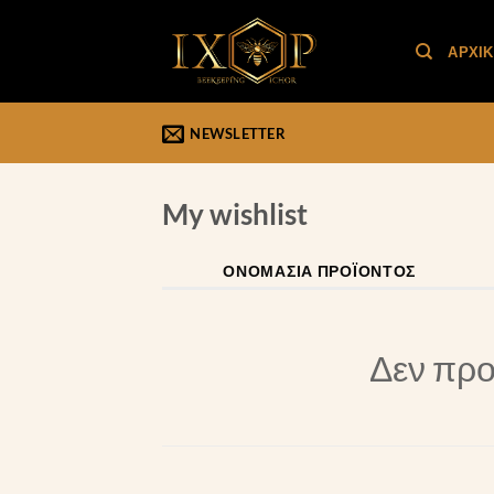
Μετάβαση
στο
ΑΡΧΙ
περιεχόμενο
NEWSLETTER
My wishlist
ΟΝΟΜΑΣΊΑ ΠΡΟΪΌΝΤΟΣ
Δεν προ