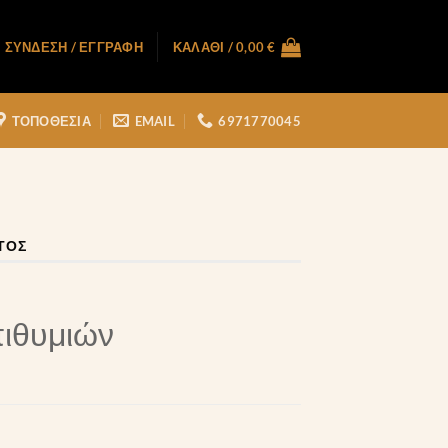
ΣΎΝΔΕΣΗ / ΕΓΓΡΑΦΉ
ΚΑΛΆΘΙ /
0,00
€
ΤΟΠΟΘΕΣΙΑ
EMAIL
6971770045
ΤΟΣ
πιθυμιών